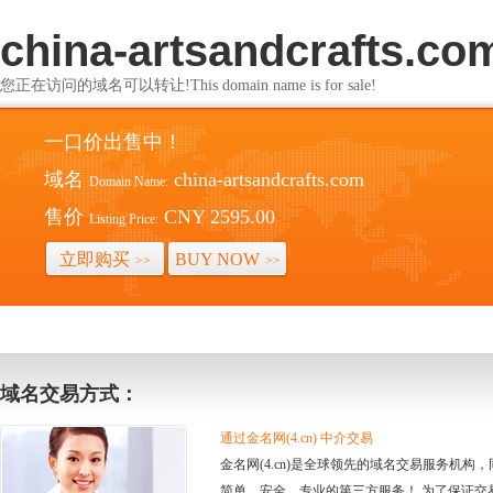
china-artsandcrafts.co
您正在访问的域名可以转让!This domain name is for sale!
一口价出售中！
域名
china-artsandcrafts.com
Domain Name:
售价
CNY 2595.00
Listing Price:
立即购买
BUY NOW
>>
>>
域名交易方式：
通过金名网(4.cn) 中介交易
金名网(4.cn)是全球领先的域名交易服务机
简单、安全、专业的第三方服务！ 为了保证交