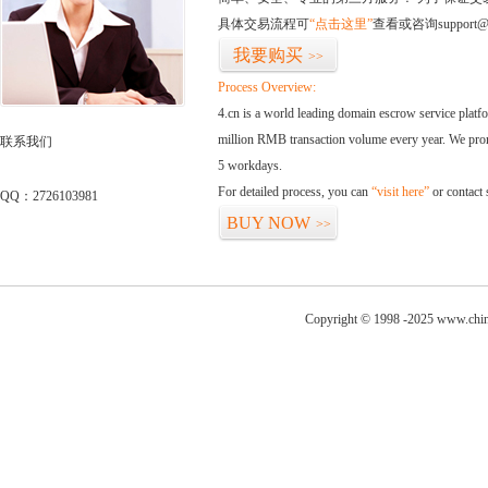
具体交易流程可
“点击这里”
查看或咨询support@
我要购买
>>
Process Overview:
4.cn is a world leading domain escrow service plat
million RMB transaction volume every year. We promi
联系我们
5 workdays.
For detailed process, you can
“visit here”
or contact
QQ：2726103981
BUY NOW
>>
Copyright © 1998 -2025 www.china